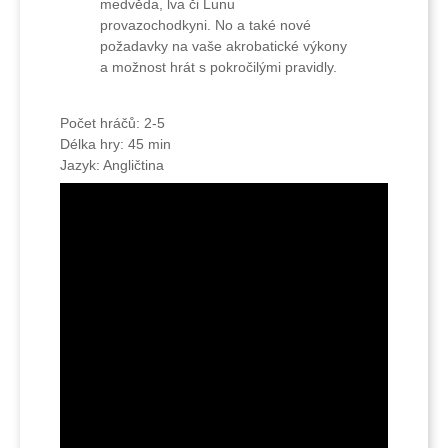
medvěda, lva či Lunu
provazochodkyni. No a také nové
požadavky na vaše akrobatické výkony
a možnost hrát s pokročilými pravidly.
Počet hráčů: 2-5
Délka hry: 45 min
Jazyk: Angličtina