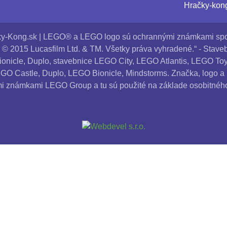
Hračky-kong 
y-Kong.sk | LEGO® a LEGO logo sú ochrannými známkami spo
© 2015 Lucasfilm Ltd. & TM. Všetky práva vyhradené.“ - Stav
ionicle, Duplo, stavebnice LEGO City, LEGO Atlantis, LEGO To
EGO Castle, Duplo, LEGO Bionicle, Mindstorms. Značka, logo a
i známkami LEGO Group a tu sú použité na základe osobitného