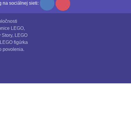
na sociálnej sieti:
ločnosti
ebnice LEGO,
y Story, LEGO
 LEGO figúrka
 povolenia.