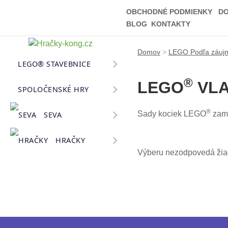
OBCHODNÉ PODMIENKY
D
BLOG
KONTAKTY
Domov
>
LEGO Podľa záuj
LEGO® STAVEBNICE
®
LEGO
VL
SPOLOČENSKÉ HRY
®
Sady kociek LEGO
zame
SEVA
HRAČKY
Výberu nezodpovedá žia