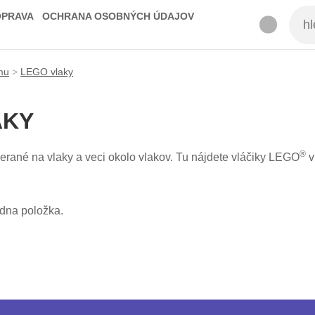
OPRAVA
OCHRANA OSOBNÝCH ÚDAJOV
mu
>
LEGO vlaky
AKY
®
rané na vlaky a veci okolo vlakov. Tu nájdete vláčiky LEGO
v
dna položka.